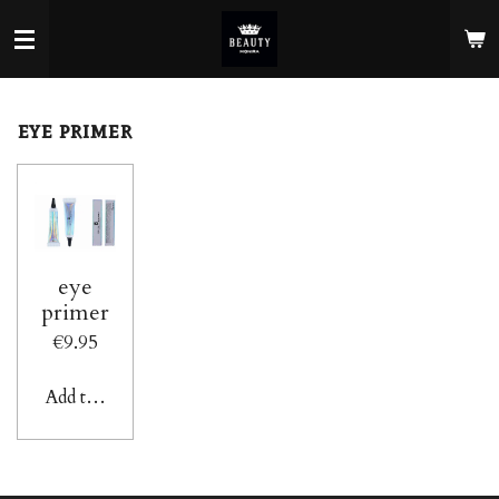
Skip
to
main
content
eye primer
eye
primer
€9.95
Add to cart