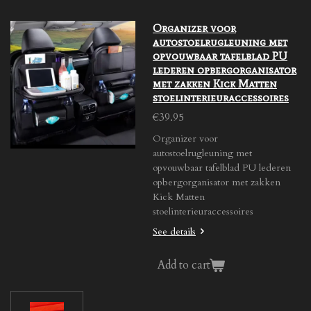
Organizer voor
autostoelrugleuning met
opvouwbaar tafelblad PU
lederen opbergorganisator
met zakken Kick Matten
stoelinterieuraccessoires
€39.95
Organizer voor
autostoelrugleuning met
opvouwbaar tafelblad PU lederen
opbergorganisator met zakken
Kick Matten
stoelinterieuraccessoires
See details
Add to cart