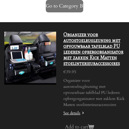
Go to Category B
Organizer voor
autostoelrugleuning met
opvouwbaar tafelblad PU
lederen opbergorganisator
met zakken Kick Matten
stoelinterieuraccessoires
€39.95
Organizer voor
autostoelrugleuning met
opvouwbaar tafelblad PU lederen
opbergorganisator met zakken Kick
Matten stoelinterieuraccessoires
See details
Add to cart