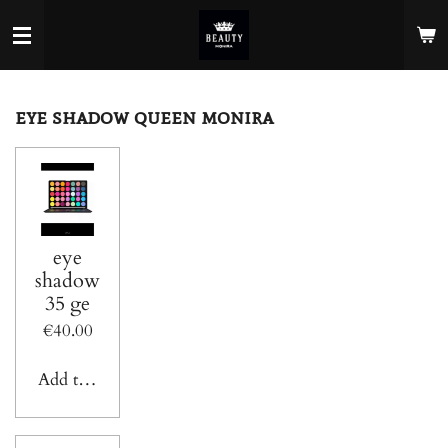
Skip
to
main
content
eye shadow queen monira
eye
shadow
35 ge
€40.00
Add to cart