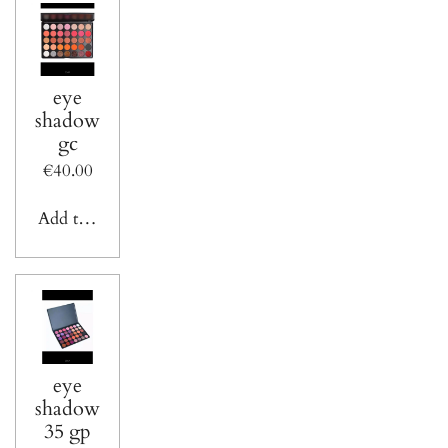
eye
shadow
gc
€40.00
Add to cart
eye
shadow
35 gp