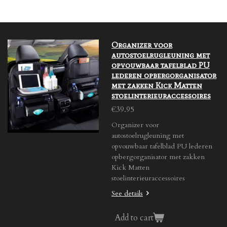
r
r
r
r
e
e
e
e
Organizer voor
autostoelrugleuning met
opvouwbaar tafelblad PU
lederen opbergorganisator
met zakken Kick Matten
stoelinterieuraccessoires
€39.95
Organizer voor
autostoelrugleuning met
opvouwbaar tafelblad PU lederen
opbergorganisator met zakken
Kick Matten
stoelinterieuraccessoires
See details
Add to cart