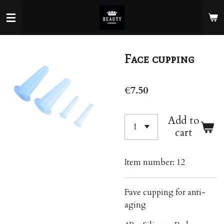
Skip
to
main
content
Face cupping
€7.50
Add to
cart
Item number:
12
Fave cupping for anti-
aging