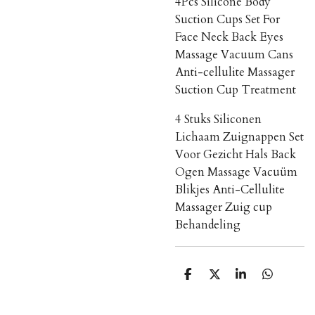
4Pcs Silicone Body
Suction Cups Set For
Face Neck Back Eyes
Massage Vacuum Cans
Anti-cellulite Massager
Suction Cup Treatment
4 Stuks Siliconen
Lichaam Zuignappen Set
Voor Gezicht Hals Back
Ogen Massage Vacuüm
Blikjes Anti-Cellulite
Massager Zuig cup
Behandeling
S
S
S
S
h
h
h
h
a
a
a
a