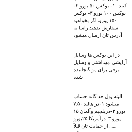
کنند . ۱- بوکس ۵۰ یورو ۲-
بوکس ۱۰۰ یورو ۳- بوکس
۱۵۰ یورو. اگر بخواهید
سفارش بدهید راسآ به
آدرس تان ارسال میشود
در این بوکس ها وسایل
آرایشی ،بهداشتی و وسایل
برقی برای مو گنجانیده
شده
البته‌ پول جداگانه حساب
میشود ۱-در هالند ۷.۵۰
یورو ۲-دربلجیم وآلمان ۱۵
یورو ۳-درآمریکا ۲۵یورو
...... از حمایت تان قبلآ