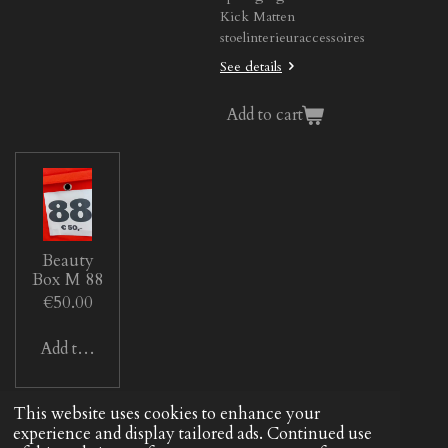
Kick Matten
stoelinterieuraccessoires
See details
Add to cart
Beauty
Box M 88
€50.00
Add to cart
© 2022 - 2026 Beautym
This website uses cookies to enhance your
experience and display tailored ads. Continued use