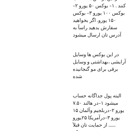
کنند . ۱- بوکس ۵۰ یورو ۲-
بوکس ۱۰۰ یورو ۳- بوکس
۱۵۰ یورو. اگر بخواهید
سفارش بدهید راسآ به
آدرس تان ارسال میشود
در این بوکس ها وسایل
آرایشی ،بهداشتی و وسایل
برقی برای مو گنجانیده
شده
البته‌ پول جداگانه حساب
میشود ۱-در هالند ۷.۵۰
یورو ۲-دربلجیم وآلمان ۱۵
یورو ۳-درآمریکا ۲۵یورو
...... از حمایت تان قبلآ