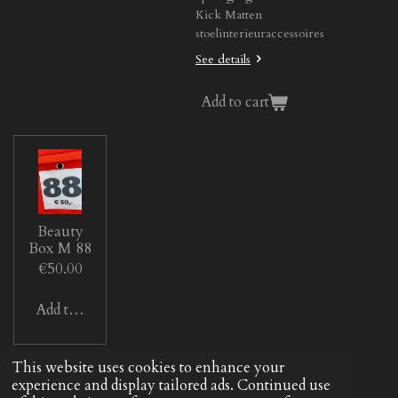
Kick Matten
stoelinterieuraccessoires
See details
Add to cart
Beauty
Box M 88
€50.00
Add to cart
© 2022 - 2026 Beautym
This website uses cookies to enhance your
experience and display tailored ads. Continued use