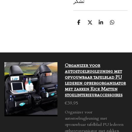
تشکر
S
S
S
S
h
h
h
h
a
a
a
a
r
r
r
r
e
e
e
e
Organizer voor
autostoelrugleuning met
opvouwbaar tafelblad PU
lederen opbergorganisator
met zakken Kick Matten
stoelinterieuraccessoires
€39.95
Organizer voor
autostoelrugleuning met
opvouwbaar tafelblad PU lederen
opbergorganisator met zakken