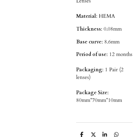
Lenses
Material
: HEMA
Thickness
: 0.08mm
Base curve
: 8.6mm
Period of use
: 12 months
Packaging
: 1 Pair (2
lenses)
Package Size
:
80mm*70mm*10mm
S
S
S
S