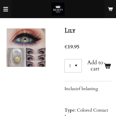
Skip
to
main
content
Lily
€19.95
Add to
cart
Inclusief belasting
Type
: Colored Contact