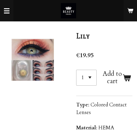
Skip
to
main
content
Lily
€19.95
Add to
cart
Type
: Colored Contact
Lenses
Material
: HEMA