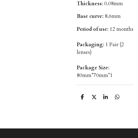
Thickness
: 0.08mm
Base curve
: 8.6mm
Period of use
: 12 months
Packaging
: 1 Pair (2
lenses)
Package Size
:
80mm*70mm*1
S
S
S
S
h
h
h
h
a
a
a
a
r
r
r
r
e
e
e
e