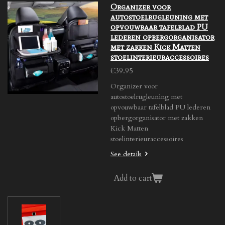
Organizer voor
autostoelrugleuning met
opvouwbaar tafelblad PU
lederen opbergorganisator
met zakken Kick Matten
stoelinterieuraccessoires
€39.95
Organizer voor
autostoelrugleuning met
opvouwbaar tafelblad PU lederen
opbergorganisator met zakken
Kick Matten
stoelinterieuraccessoires
See details
Add to cart