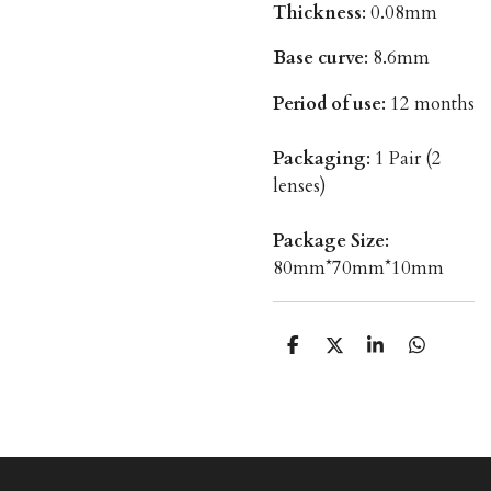
Thickness
: 0.08mm
Base curve
: 8.6mm
Period of use
: 12 months
Packaging
: 1 Pair (2
lenses)
Package Size
:
80mm*70mm*10mm
S
S
S
S
h
h
h
h
a
a
a
a
r
r
r
r
e
e
e
e