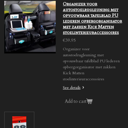
Organizer voor
autostoelrugleuning met
opvouwbaar tafelblad PU
lederen opbergorganisator
met zakken Kick Matten
stoelinterieuraccessoires
€39.95
Organizer voor
autostoelrugleuning met
opvouwbaar tafelblad PU lederen
opbergorganisator met zakken
Kick Matten
stoelinterieuraccessoires
See details
Add to cart