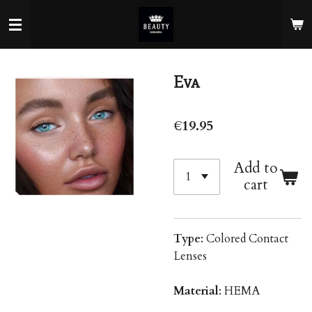
Skip
to
main
content
Eva
€19.95
Add to
cart
Type
: Colored Contact
Lenses
Material
: HEMA