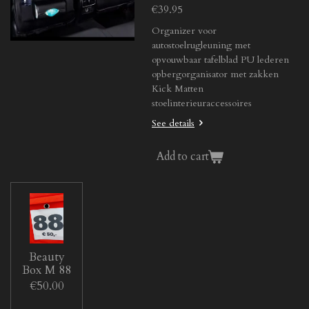
€39.95
Organizer voor
autostoelrugleuning met
opvouwbaar tafelblad PU lederen
opbergorganisator met zakken
Kick Matten
stoelinterieuraccessoires
See details
Add to cart
Beauty
Box M 88
€50.00