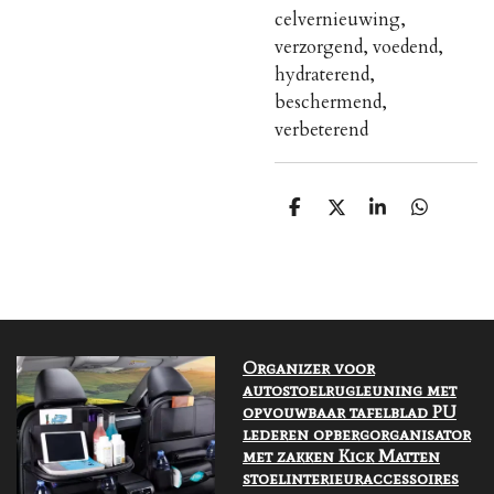
celvernieuwing,
verzorgend, voedend,
hydraterend,
beschermend,
verbeterend
S
S
S
S
h
h
h
h
a
a
a
a
r
r
r
r
e
e
e
e
Organizer voor
autostoelrugleuning met
opvouwbaar tafelblad PU
lederen opbergorganisator
met zakken Kick Matten
stoelinterieuraccessoires