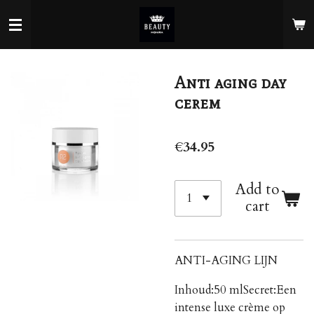
Skip
to
main
content
Anti aging day
cerem
€34.95
Add to
cart
ANTI-AGING LIJN
Inhoud:
50 ml
Secret:
Een
intense luxe crème op