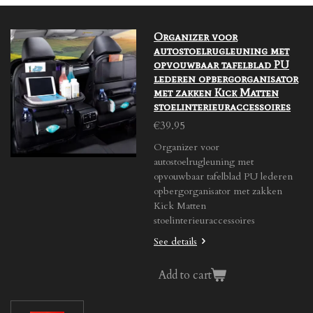
Organizer voor
autostoelrugleuning met
opvouwbaar tafelblad PU
lederen opbergorganisator
met zakken Kick Matten
stoelinterieuraccessoires
€39.95
Organizer voor
autostoelrugleuning met
opvouwbaar tafelblad PU lederen
opbergorganisator met zakken
Kick Matten
stoelinterieuraccessoires
See details
Add to cart