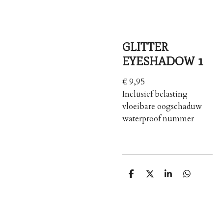
GLITTER
EYESHADOW 1
€ 9,95
Inclusief belasting
vloeibare oogschaduw
waterproof nummer
S
S
S
S
h
h
h
h
a
a
a
a
r
r
r
r
e
e
e
e