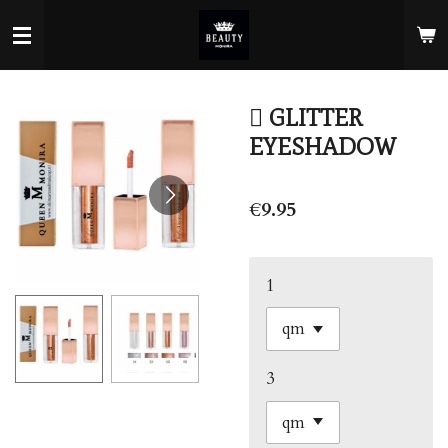
Skip
to
main
content
 GLITTER
EYESHADOW
€9.95
1
3