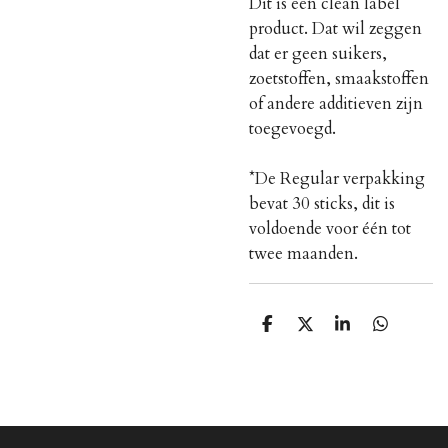
Dit is een clean label
product. Dat wil zeggen
dat er geen suikers,
zoetstoffen, smaakstoffen
of andere additieven zijn
toegevoegd.
*De Regular verpakking
bevat 30 sticks, dit is
voldoende voor één tot
twee maanden.
S
S
S
S
h
h
h
h
a
a
a
a
r
r
r
r
e
e
e
e