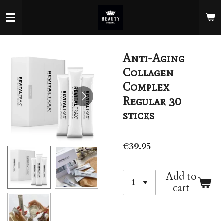
Skip
to
main
content
Anti-Aging
Collagen
Complex
Regular 30
sticks
€39.95
Add to
cart