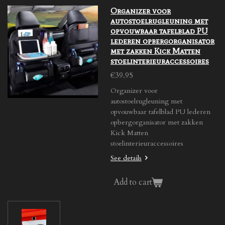
Organizer voor
autostoelrugleuning met
opvouwbaar tafelblad PU
lederen opbergorganisator
met zakken Kick Matten
stoelinterieuraccessoires
€39.95
Organizer voor
autostoelrugleuning met
opvouwbaar tafelblad PU lederen
opbergorganisator met zakken
Kick Matten
stoelinterieuraccessoires
See details
Add to cart