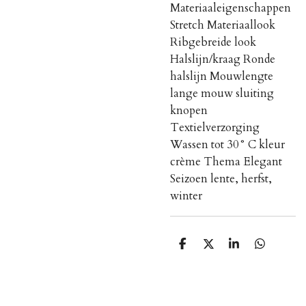
Materiaaleigenschappen
Stretch Materiaallook
Ribgebreide look
Halslijn/kraag Ronde
halslijn Mouwlengte
lange mouw sluiting
knopen
Textielverzorging
Wassen tot 30° C kleur
crème Thema Elegant
Seizoen lente, herfst,
winter
S
S
S
S
h
h
h
h
a
a
a
a
r
r
r
r
e
e
e
e