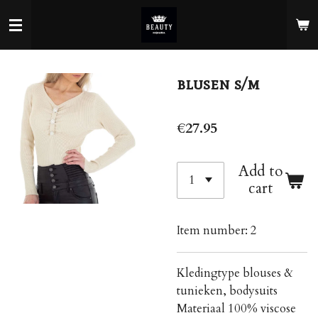
Skip
to
main
content
blusen s/m
€27.95
Add to
cart
Item number:
2
Kledingtype blouses &
tunieken, bodysuits
Materiaal 100% viscose