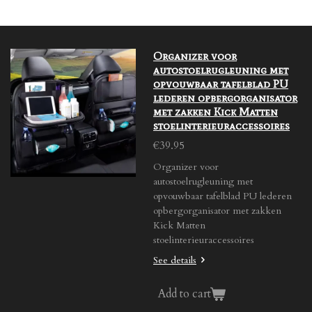
e
e
e
e
Organizer voor
autostoelrugleuning met
opvouwbaar tafelblad PU
lederen opbergorganisator
met zakken Kick Matten
stoelinterieuraccessoires
€39.95
Organizer voor
autostoelrugleuning met
opvouwbaar tafelblad PU lederen
opbergorganisator met zakken
Kick Matten
stoelinterieuraccessoires
See details
Add to cart