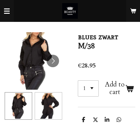
Skip
to
main
content
blues zwart
M/38
€28.95
Add to
cart
S
S
S
S
h
h
h
h
a
a
a
a
r
r
r
r