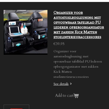
Organizer voor
autostoelrugleuning met
opvouwbaar tafelblad PU
lederen opbergorganisator
met zakken Kick Matten
stoelinterieuraccessoires
€39.95
Organizer voor
autostoelrugleuning met
opvouwbaar tafelblad PU lederen
opbergorganisator met zakken
Kick Matten
stoelinterieuraccessoires
See details
Add to cart