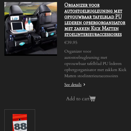
Organizer voor
autostoelrugleuning met
opvouwbaar tafelblad PU
lederen opbergorganisator
met zakken Kick Matten
stoelinterieuraccessoires
€39.95
Organizer voor
autostoelrugleuning met
opvouwbaar tafelblad PU lederen
opbergorganisator met zakken Kick
Matten stoelinterieuraccessoires
See details
Add to cart