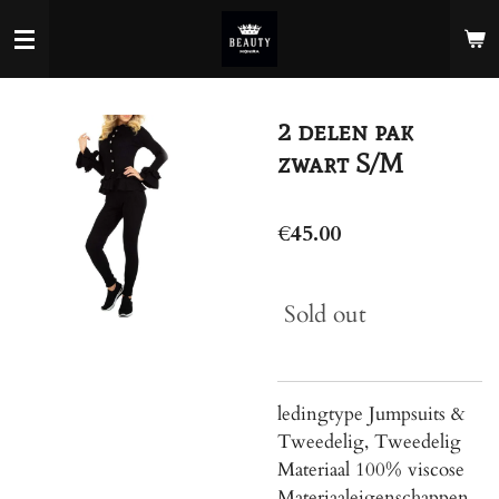
Skip
to
main
content
2 delen pak
zwart S/M
€45.00
Sold out
ledingtype Jumpsuits &
Tweedelig, Tweedelig
Materiaal 100% viscose
Materiaaleigenschappen