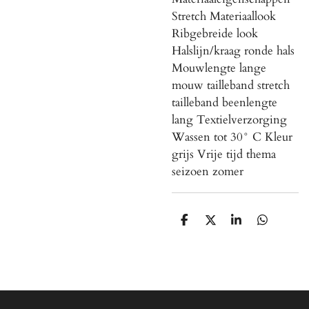
Stretch Materiaallook
Ribgebreide look
Halslijn/kraag ronde hals
Mouwlengte lange
mouw tailleband stretch
tailleband beenlengte
lang Textielverzorging
Wassen tot 30° C Kleur
grijs Vrije tijd thema
seizoen zomer
S
S
S
S
h
h
h
h
a
a
a
a
r
r
r
r
e
e
e
e