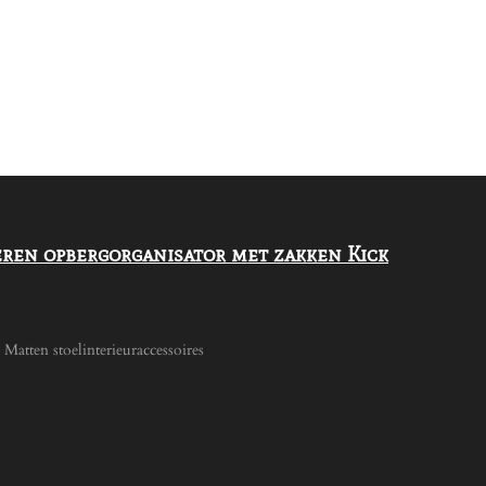
ren opbergorganisator met zakken Kick
atten stoelinterieuraccessoires