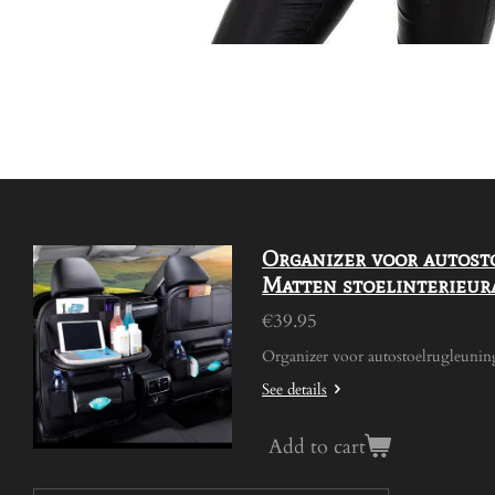
Organizer voor autost
Matten stoelinterieur
€39.95
Organizer voor autostoelrugleuning
See details
Add to cart