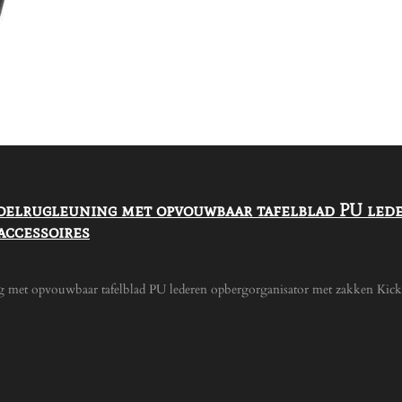
oelrugleuning met opvouwbaar tafelblad PU lede
accessoires
 met opvouwbaar tafelblad PU lederen opbergorganisator met zakken Kick M