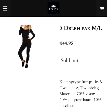
Skip
to
main
content
2 Delen pak M/L
€44.95
Sold out
Kledingtype Jumpsuits &
Tweedelig, Tweedelig
Materiaal 70% viscose,
20% polyurethaan, 10%
elasthaan