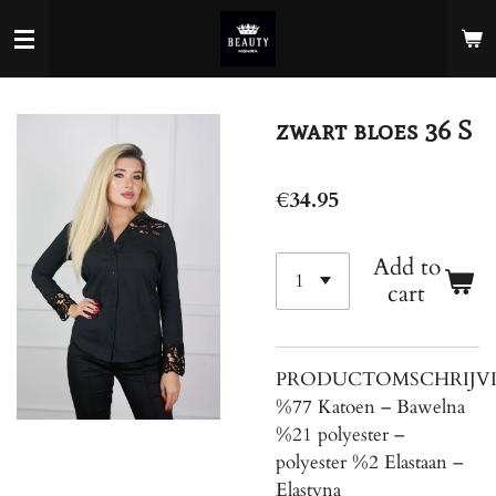
Skip
to
main
content
zwart bloes 36 S
€34.95
Add to
cart
PRODUCTOMSCHRIJV
%77 Katoen – Bawelna
%21 polyester –
polyester %2 Elastaan ​​–
Elastyna