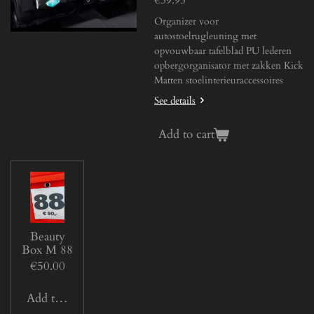
€39.95
Organizer voor
autostoelrugleuning met
opvouwbaar tafelblad PU lederen
opbergorganisator met zakken Kick
Matten stoelinterieuraccessoires
See details
Add to cart
Beauty
Box M 88
€50.00
Add to cart