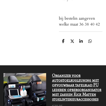
bij bestelin aangeven
welke maat 36 38 40 42
S
S
S
S
h
h
h
h
a
a
a
a
r
r
r
r
e
e
e
e
Organizer voor
autostoelrugleuning met
opvouwbaar tafelblad PU
lederen opbergorganisator
met zakken Kick Matten
stoelinterieuraccessoires