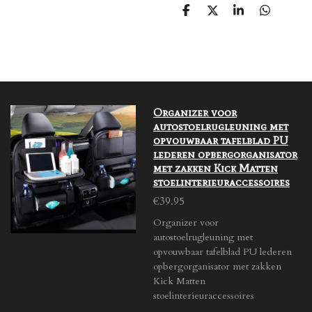
S
S
S
S
h
h
h
h
a
a
a
a
r
r
r
r
e
e
e
e
Organizer voor
autostoelrugleuning met
opvouwbaar tafelblad PU
lederen opbergorganisator
met zakken Kick Matten
stoelinterieuraccessoires
€39.95
Organizer voor
autostoelrugleuning met
opvouwbaar tafelblad PU lederen
opbergorganisator met zakken
Kick Matten
stoelinterieuraccessoires