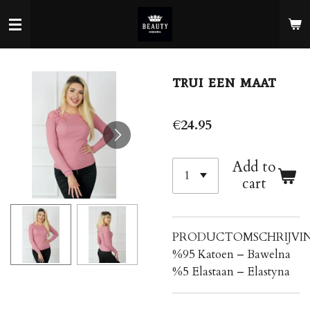
Skip
to
main
content
trui een maat
€24.95
Add to
cart
PRODUCTOMSCHRIJVI
%95 Katoen – Bawelna
%5 Elastaan ​​– Elastyna