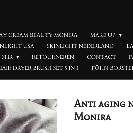
DAY CREAM BEAUTY MONIRA
MAKE UP
INLIGHT USA
SKINLIGHT NEDERLAND
L
PL SHR
RETOURNEREN
CONTACT
F
HAIR DRYER BRUSH SET 5 IN 1
FÖHN BORSTEL
Anti aging 
Monira