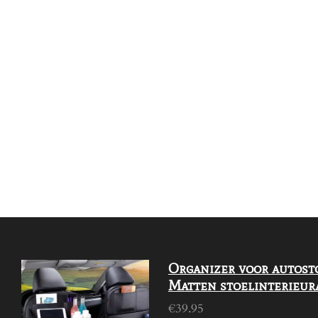
Organizer voor autost
Matten stoelinterieur
€39.95