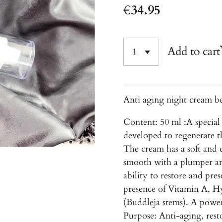
€34.95
Add to cart
Anti aging night cream 
Content: 50 ml :A special
developed to regenerate th
The cream has a soft and c
smooth with a plumper a
ability to restore and pre
presence of Vitamin A, Hy
(Buddleja stems). A power
Purpose: Anti-aging, rest