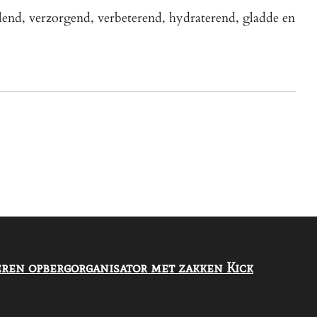
llend, verzorgend, verbeterend, hydraterend, gladde en
ren opbergorganisator met zakken Kick