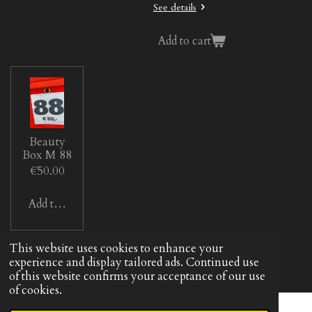
See details
Add to cart
Beauty
Box M 88
€50.00
Add to cart
This website uses cookies to enhance your
© 2022 - 2026 Beautym
experience and display tailored ads. Continued use
of this website confirms your acceptance of our use
of cookies.