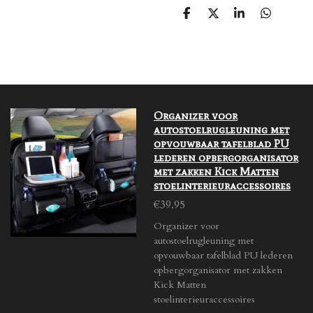
S
S
S
S
h
h
h
h
a
a
a
a
r
r
r
r
e
e
e
e
Organizer voor
autostoelrugleuning met
opvouwbaar tafelblad PU
lederen opbergorganisator
met zakken Kick Matten
stoelinterieuraccessoires
€39.95
Organizer voor
autostoelrugleuning met
opvouwbaar tafelblad PU lederen
opbergorganisator met zakken
Kick Matten
stoelinterieuraccessoires