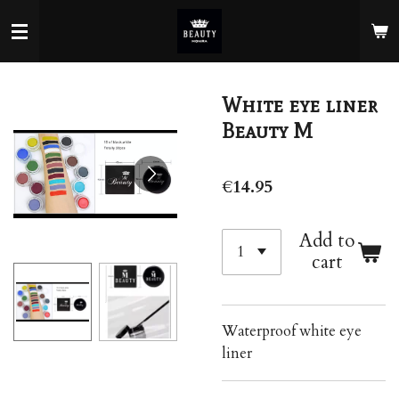
Skip
to
main
content
White eye liner
Beauty M
€14.95
Add to
cart
Waterproof white eye
liner